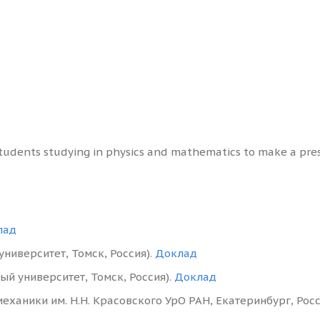
dents studying in physics and mathematics to make a prese
лад
ниверситет, Томск, Россия).
Доклад
й университет, Томск, Россия).
Доклад
еханики им. Н.Н. Красовского УрО РАН, Екатеринбург, Рос