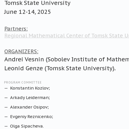
Tomsk State University
June 12-14, 2025
Partners:
Regional Mathematical Center of Tomsk State U
ORGANIZERS:
Andrei Vesnin (Sobolev Institute of Mathem
Leonid Genze (Tomsk State University).
PROGRAM COMMITTEE
Konstantin Kozlov;
Arkady Leiderman;
Alexander Osipov;
Evgeniy Reznicenko;
Olga Sipacheva.