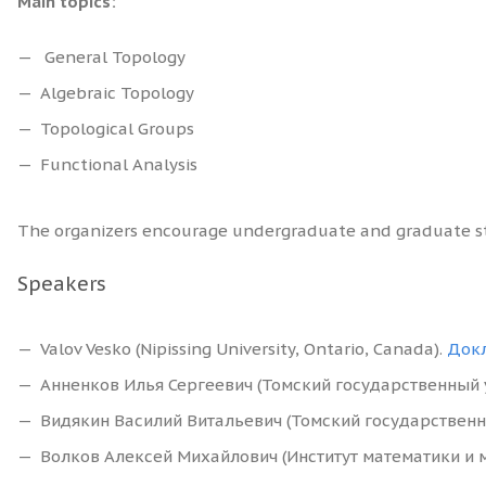
Main topics:
General Topology
Algebraic Topology
Topological Groups
Functional Analysis
The organizers encourage undergraduate and graduate stu
Speakers
Valov Vesko (Nipissing University, Ontario, Canada).
Док
Анненков Илья Сергеевич (Томский государственный у
Видякин Василий Витальевич (Томский государственны
Волков Алексей Михайлович (Институт математики и м