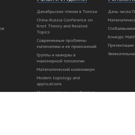
Декабрьские чтения в Томске
День числа П
China-Russia Conference on
Математичес
Knot Theory and Related
ов
Стобалльники
Topics
Конкурс Mat
Современные проблемы
Презентаци
математики и ее приложений
Увлекательна
Группы и квандлы в
маломерной топологии
Математический коллоквиум
Modern topology and
applications
Моделирование и цифровые
двойники