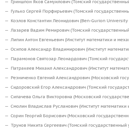
Гриншпон Яков Самуилович (Томский государственный 
Гулько Сергей Порфирьевич (Томский государственны
Козлов Константин Леонидович (Ben-Gurion University o
Лазарев Вадим Ремирович (Томский государственный 
Липин Антон Евгеньевич (Институт математики и механ
Осипов Александр Владимирович (Институт математики
Парамонов Святозар Леонардович (Томский государст
Патракеев Михаил Александрович (Институт математик
Резниченко Евгений Александрович (Московский госуд
Сидоровский Егор Александрович (Томский государст
Сипачева Ольга Викторовна (Московский государствен
Смолин Владислав Русланович (Институт математики и
Сорин Георгий Борисович (Московский государственны
Трунов Никита Сергеевич (Томский государственный у