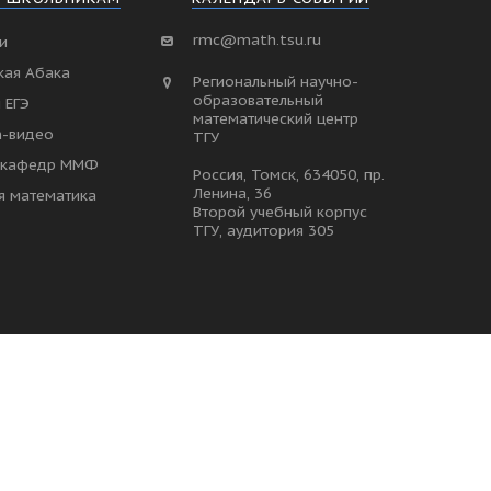
rmc@math.tsu.ru
и
кая Абака
Региональный научно-
образовательный
 ЕГЭ
математический центр
h-видео
ТГУ
и кафедр ММФ
Россия, Томск, 634050, пр.
Ленина, 36
я математика
Второй учебный корпус
ТГУ, аудитория 305
ПОЛИТИКА КОНФИДЕНЦИАЛЬНОСТИ
ВЕРСИЯ ДЛЯ ПЕЧАТИ