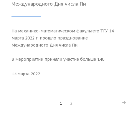
Международного Дня числа Пи
На механико-математическом факультете ТГУ 14
марта 2022 г. прошло празднование
Международного Дня числа Пи.
В мероприятии приняли участие больше 140
школьников России и Монголии. Ребята приняли
активное участие в 2 викторинах «Квиз, ПлИз!», «I
14 марта 2022
love math».
1
2